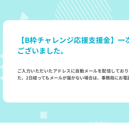
内
容
を
ス
キ
【B枠チャレンジ応援支援金】一
ッ
プ
ございました。
ご入力いただいたアドレスに自動メールを配信しており
た、2日経ってもメールが届かない場合は、事務局にお電話くだ